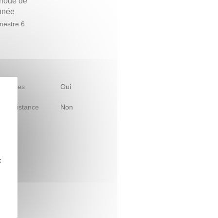
riode de
année
estre 6
 d'études
Oui
le à distance
Non
z