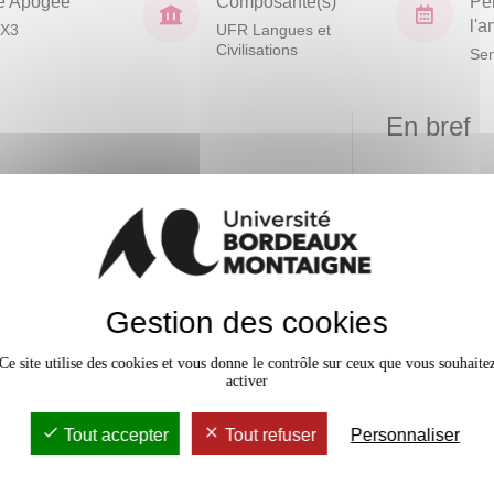
e Apogée
Composante(s)
Pé
l'
X3
UFR Langues et
Civilisations
Sem
En bref
Mobilité
Accessib
Gestion des cookies
Ce site utilise des cookies et vous donne le contrôle sur ceux que vous souhaite
activer
9 crédits
Tout accepter
Tout refuser
Personnaliser
9 crédits