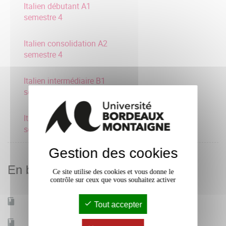
Italien débutant A1
semestre 4
Italien consolidation A2
semestre 4
Italien intermédiaire B1
semestre 4
Italien avancé B2
semestre 4
Gestion des cookies
En bref
Ce site utilise des cookies et vous donne le
contrôle sur ceux que vous souhaitez activer
Mobilité d'études
Oui
Tout accepter
Accessible à distance
Non