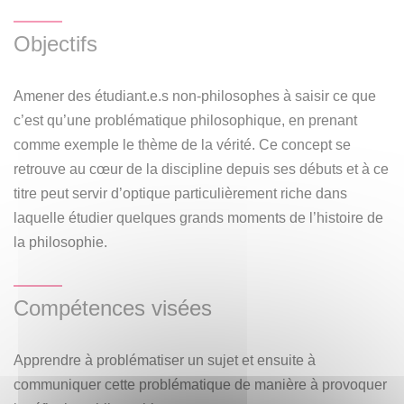
moments historiques, tels la démocratie athénienne, le
Objectifs
christianisme, la Renaissance, les révolutions
scientifiques, les deux guerres mondiales, sans parler de
notre propre moment historique, souvent appelé l’ère de la
Amener des étudiant.e.s non-philosophes à saisir ce que
« post-vérité ». Il s’agira de voir de quels outils conceptuels
c’est qu’une problématique philosophique, en prenant
la philosophie peut nous armer face à des situations
comme exemple le thème de la vérité. Ce concept se
réelles dont le sens nous échappe. De cette manière,
retrouve au cœur de la discipline depuis ses débuts et à ce
l’idée est de transmettre les bases de la philosophie, dans
titre peut servir d’optique particulièrement riche dans
toute sa diversité conceptuelle, comme quelque chose de
laquelle étudier quelques grands moments de l’histoire de
pragmatique, apte à être appliqué aux situations
la philosophie.
problématiques du monde réel.
Compétences visées
Apprendre à problématiser un sujet et ensuite à
communiquer cette problématique de manière à provoquer