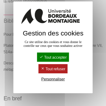
la réflexion philosophique.
Bibliographie
Gestion des cookies
Pour le premier cours, on peut lire :
Ce site utilise des cookies et vous donne le
Platon - L'Allégorie de la caverne,
La République
, Livre VII,
contrôle sur ceux que vous souhaitez activer
514a–520a.
Tout accepter
Descartes - Méditation première,
Les Méditations
Tout refuser
métaphysiques
.
Personnaliser
En bref