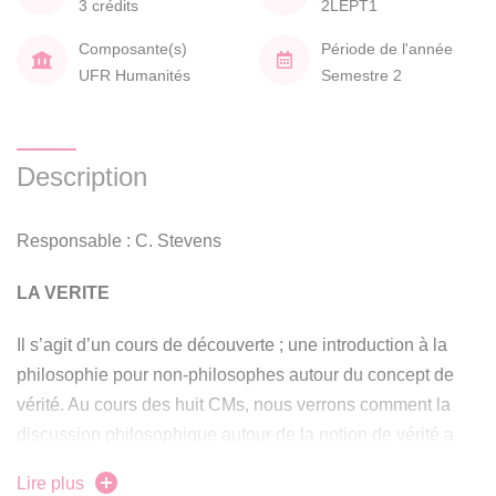
3 crédits
2LEPT1
Composante(s)
Période de l'année
UFR Humanités
Semestre 2
Description
Responsable : C. Stevens
LA VERITE
Il s’agit d’un cours de découverte ; une introduction à la
philosophie pour non-philosophes autour du concept de
vérité. Au cours des huit CMs, nous verrons comment la
discussion philosophique autour de la notion de vérité a
évolué au fil de l’histoire de la discipline. Cette dimension
Lire plus
philosophique sera enrichie d’exemples tirés de grands