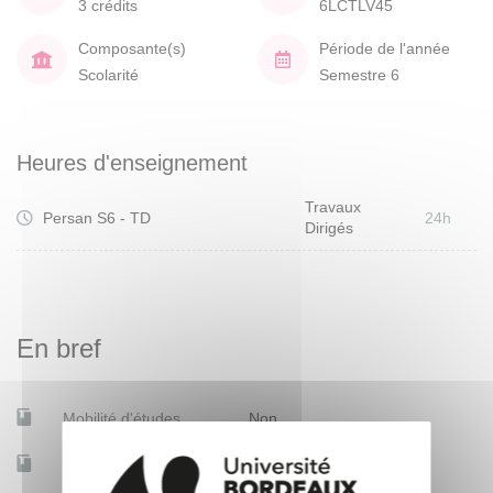
3 crédits
6LCTLV45
Composante(s)
Période de l'année
Scolarité
Semestre 6
Heures d'enseignement
Travaux
Persan S6 - TD
24h
Dirigés
En bref
Mobilité d'études
Non
Accessible à distance
Non