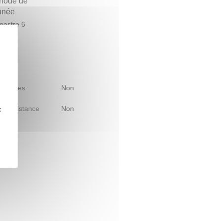
riode de
année
estre 6
 d'études
Non
le à distance
Non
z