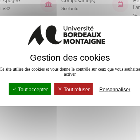
e Apogée
Composante(s)
Pé
l'
LV32
Scolarité
Sem
En bref
vaux Dirigés
24h
Gestion des cookies
Mobilité
Accessib
Ce site utilise des cookies et vous donne le contrôle sur ceux que vous souhaite
activer
Tout accepter
Tout refuser
Personnaliser