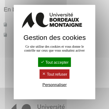
En bref
Mobilité d'études
Oui
Accessible à distance
Non
Gestion des cookies
Ce site utilise des cookies et vous donne le
contrôle sur ceux que vous souhaitez activer
Tout accepter
Tout refuser
Personnaliser