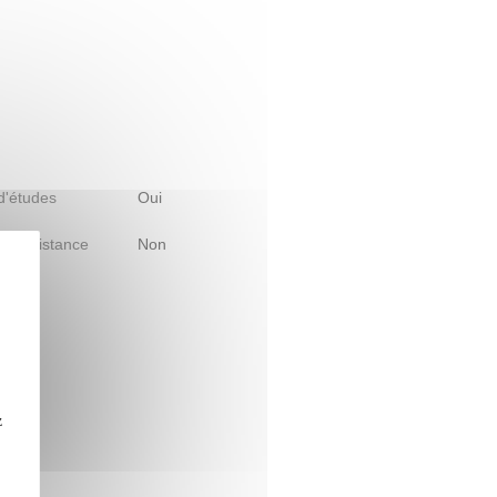
 d'études
Oui
le à distance
Non
z