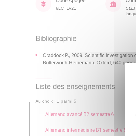
Code Apogée
Comp
6LCTLV21
CLE
lang
Bibliographie
Craddock P., 2009. Scientific Investigation
Butterworth-Heinemann, Oxford, 640 pages
Liste des enseignements
Au choix : 1 parmi 5
Allemand avancé B2 semestre 6
Allemand intermédiaire B1 semestre 6