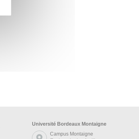
Université Bordeaux Montaigne
s
Campus Montaigne