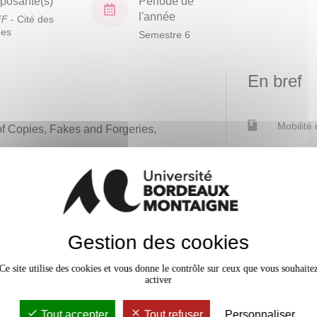
osante(s)
Période de
l'année
FF
- Cité des
ues
Semestre 6
En bref
Mobilité
 of Copies, Fakes and Forgeries,
.
Accessib
Gestion des cookies
Ce site utilise des cookies et vous donne le contrôle sur ceux que vous souhaite
activer
Tout accepter
Tout refuser
Personnaliser