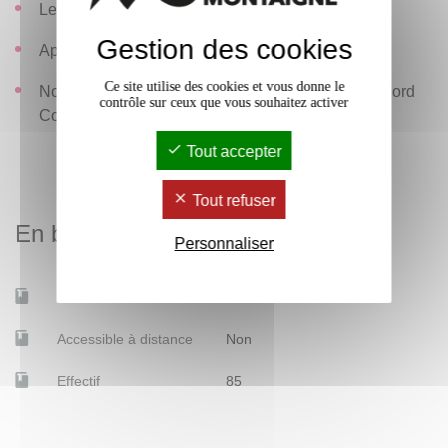
Les Diaboliques d'Henri-Georges Clouzot
Gestion des cookies
Apocalypse Now de Francis Ford Coppola
Ce site utilise des cookies et vous donne le
Nosferatu de F.W. Murnau et Dracula de Francis Ford
contrôle sur ceux que vous souhaitez activer
Coppola
Tout accepter
Tout refuser
En bref
Personnaliser
Mobilité d'études
Oui
Accessible à distance
Non
Effectif
85