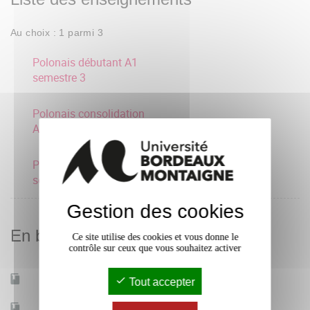
Au choix : 1 parmi 3
Polonais débutant A1
semestre 3
Polonais consolidation
A2 semestre 3
Polonais intermédiaire B1
semestre 3
Gestion des cookies
En bref
Ce site utilise des cookies et vous donne le
contrôle sur ceux que vous souhaitez activer
Mobilité d'études
Oui
Tout accepter
Accessible à distance
Non