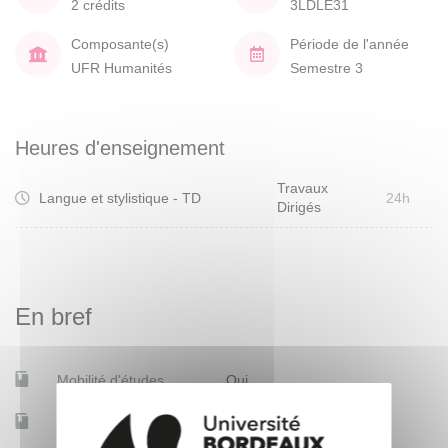
2 crédits
3LDLE31
Composante(s)
Période de l'année
UFR Humanités
Semestre 3
Heures d'enseignement
Travaux
Langue et stylistique - TD
24h
Dirigés
En bref
Mobilité d'études
Oui
Accessible à distance
Non