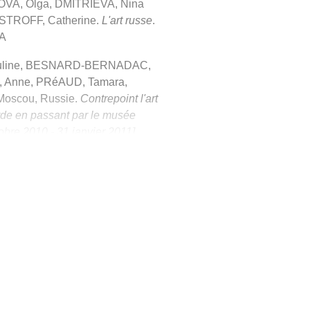
OVA, Olga, DMITRIEVA, Nina
ASTROFF, Catherine.
L'art russe
.
EA
auline, BESNARD-BERNADAC,
 Anne, PRéAUD, Tamara,
 Moscou, Russie.
Contrepoint l'art
arde en passant par le musée
obre 2010 - 31 janvier 2011].
gorij Ûrʹevič,
PALʹMIN, IGORʹ ANATOLʹEVIč Art
1987. BU Lettres
LEIGH-MOTLEY, Marian.
L'Avant-
. Edition revue et augmentée.
, Bib. LE/LEA
t-Pétersbourg. Paris,