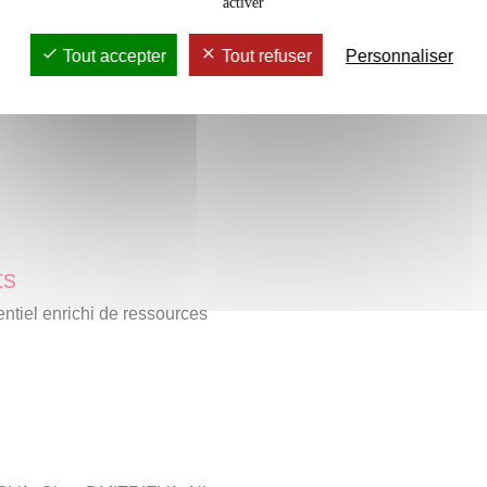
activer
e
nde moitié du xix
siècle
rdes
Tout accepter
Tout refuser
Personnaliser
e socialiste
in
ts
tiel enrichi de ressources