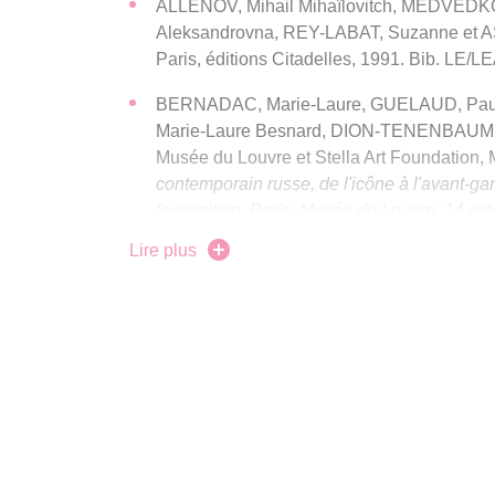
ALLENOV, Mihail Mihaïlovitch, MEDVEDK
Aleksandrovna, REY-LABAT, Suzanne et 
Paris, éditions Citadelles, 1991. Bib. LE/L
BERNADAC, Marie-Laure, GUELAUD, P
Marie-Laure Besnard, DION-TENENBAUM,
Musée du Louvre et Stella Art Foundation,
contemporain russe, de l'icône à l'avant-g
[exposition, Paris, Musée du Louvre, 14 oct
TTM éditions, 2010. BU Lettres
Lire plus
BORISOVA, Elena Andreevna, STERNIN, Gri
MINOUSTCHINE, Maya, PALʹMIN, I. A. et 
nouveau russe. Paris, éditions du Regard, 
GRAY, Camilla, DOMINOV, Basile et BUR
garde russe dans l'art moderne 1863-1922
Paris, Thames & Hudson, 2003. BU Lettres
DUCAMP, Emmanuel et WALTER, Marc. Sain