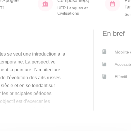
e Apogée
Composante(s)
Pé
l'
T1
UFR Langues et
Civilisations
Sem
En bref
Mobilité
es se veut une introduction à la
temporaine. La perspective
Accessib
ent la peinture, l’architecture,
Effectif
 de l’évolution des arts russes
siècle et en se fondant sur
r les principales périodes
bjectif est d’exercer les
lques repères culturels, sans
e de la langue russe n’est