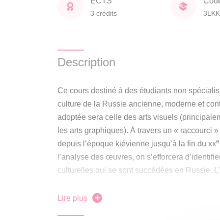
ECTS
Cod
3 crédits
3LKK
Description
Ce cours destiné à des étudiants non spécialist
culture de la Russie ancienne, moderne et con
adoptée sera celle des arts visuels (principalem
les arts graphiques). À travers un « raccourci »
e
depuis l’époque kiévienne jusqu’à la fin du xx
l’analyse des œuvres, on s’efforcera d’identifie
culturelles qui se sont succédées en Russie. L’o
étudiants à l’observation et de leur donner que
prétendre à l’exhaustivité. Aucune connaissanc
Lire plus
nécessaire pour suivre ce cours.