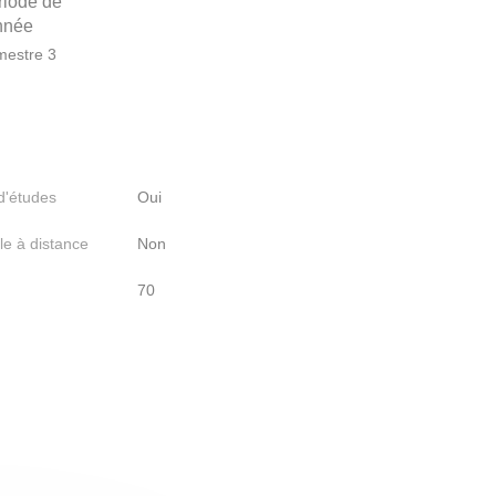
riode de
année
estre 3
 d'études
Oui
le à distance
Non
70