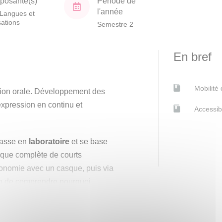
osante(s)
Période de
l'année
Langues et
isations
Semestre 2
En bref
Mobilité
sion orale. Développement des
expression en continu et
Accessib
passe en
laboratoire
et se base
hique complète de courts
onomie avec un casque, puis via
in de comprendre pourquoi
ent être difficiles à identifier et
.
Au second semestre
, le cours
réhension que peuvent représenter