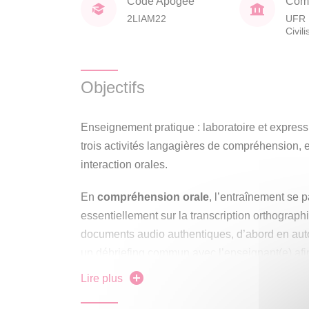
Code Apogée
Comp
2LIAM22
UFR 
Civil
Objectifs
Enseignement pratique : laboratoire et expres
trois activités langagières de compréhension, 
interaction orales.
En
compréhension orale
, l’entraînement se 
essentiellement sur la transcription orthograp
documents audio authentiques, d’abord en aut
un débriefing commun avec l’enseignant(e) af
certains mots, pourtant souvent déjà connus, peuv
Lire plus
donc entraver la compréhension orale globale
s’attaque en particulier à l’entrave à la comp