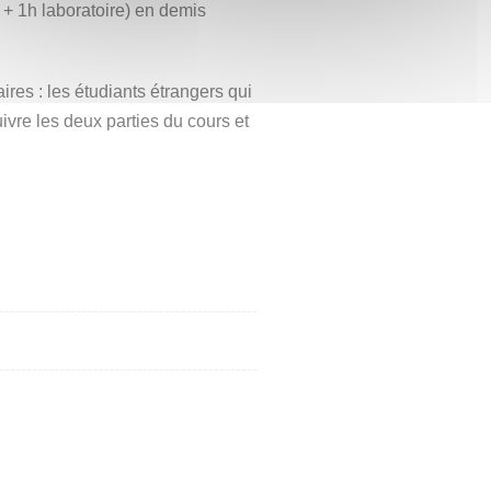
+ 1h laboratoire) en demis
io court et expression orale libre
orrespondant à une thématique
nutes (+ manipulation).
aires : les étudiants étrangers qui
ivre les deux parties du cours et