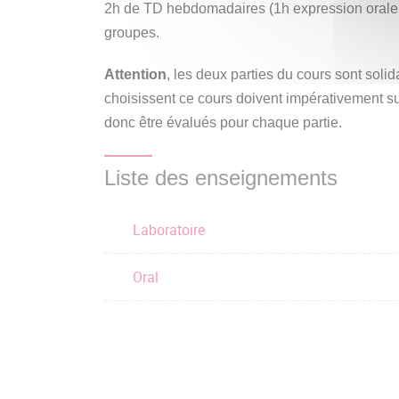
2h de TD hebdomadaires (1h expression orale 
transcription orthographique d’un document aud
groupes.
en réponse à un sujet (parmi deux au choix) c
travaillée pendant l’année. Temps total : 30 mi
Attention
, les deux parties du cours sont solid
choisissent ce cours doivent impérativement su
donc être évalués pour chaque partie.
Liste des enseignements
Laboratoire
Oral