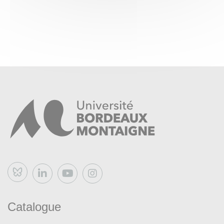
en français, traduit de l'espagnol:
Fernando ARAMBURU,
Patria
, (Arles: Actes Sud, 2020).
Minisérie en 8 épisodes tirée du livre: "
Patria
" (Aitor
Gabilondo, dir. Félix Viscarret et
Óscar Pedraza). Disponible sous-titrée en français sur la
plateforme de vidéos à la demande MyCanal notamment.
Bluesky
Catalogue