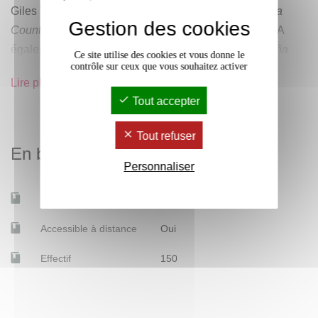
Giles TREMLETT,
Ghosts of Spain: Travels Through a
Gestion des cookies
Country’s Hidden Past
(Londres: Bloomsbury, 2008). A
également été publié en espagnol sous le titre "
España
Ce site utilise des cookies et vous donne le
contrôle sur ceux que vous souhaitez activer
ante sus fantasmas : un recorrido por un país en
Lire plus
transición
".
Tout accepter
Tout refuser
En bref
Sur la royauté ces dernières années :
Personnaliser
En anglais :
Mobilité d'études
Non
podcast "
Corinna and the King
" (en espagnol:
Corinna y el
Accessible à distance
Oui
Rey
) (prod. Brazen).
Effectif
150
Sur le conflit basque :