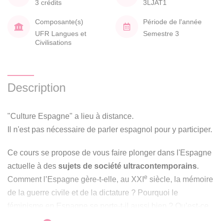
3 crédits
3LJAT1
Composante(s)
Période de l'année
UFR Langues et
Semestre 3
Civilisations
Description
"Culture Espagne" a lieu à distance.
Il n'est pas nécessaire de parler espagnol pour y participer.
Ce cours se propose de vous faire plonger dans l'Espagne
actuelle à des
sujets de société ultracontemporains
.
e
Comment l’Espagne gère-t-elle, au XXI
siècle, la mémoire
de la guerre civile et de la dictature ? Pourquoi le
féminisme en Espagne se porte-t-il aussi bien ? Qu’est-ce
qui se passe au Pays Basque et en Catalogne ? Quel