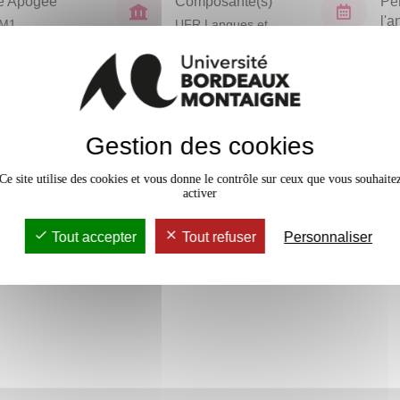
e Apogée
Composante(s)
Pé
l'
VM1
UFR Langues et
Civilisations
Sem
En bref
vaux Dirigés
24h
Gestion des cookies
Accessib
Ce site utilise des cookies et vous donne le contrôle sur ceux que vous souhaite
activer
Tout accepter
Tout refuser
Personnaliser