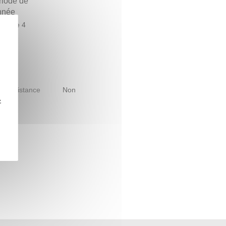
riode de
année
estre 4
le à distance
Non
z