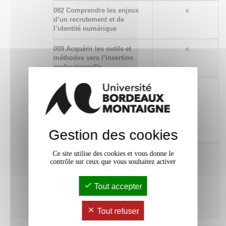
082 Comprendre les enjeux
x
d’un recrutement et de
l’identité numérique
009 Acquérir les outils et
x
méthodes vers l’insertion
professionnelle
184 Développer une
x
argumentation à l'écrit
comme à l'oral et analyser
avec esprit critique diverses
ressources dans son domaine
Gestion des cookies
de spécialité
062 Communiquer à des fins
x
Ce site utilise des cookies et vous donne le
contrôle sur ceux que vous souhaitez activer
de formation ou de transfert
de connaissances, lors
d'échanges professionnels,
Tout accepter
par oral et par écrit, en
français et dans au moins une
langue étrangère
Tout refuser