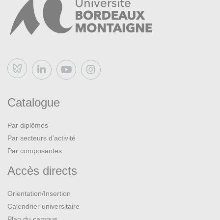
MARCADÉ, Valentine. Le renouveau de l'art pictural
russe 1863-1914. Lausanne, éditions l'Âge d'homme,
1971. BU Lettres
RÉAU, Louis.
L'Art russe
. Paris, Larousse, 1943. BU
Lettres
Bluesky
RÉAU, Louis.
L'Art russe [2] De Pierre Le Grand à nos
jours
. Paris (France) : Henri Laurens, 1922. BU Lettres
Catalogue
SVIBLOVA, Ol'ga L'vovna, LIUCCI-GOUTNIKOV,
Par diplômes
Nicolas, CHAPUIS, Nathalie, GOUTNIKOV, Nicolas
Par secteurs d’activité
Liucci, Centre national d’art et de culture Georges
Pompidou, Paris et Vladimir Potanin.
Kollektsia ! Art
Par composantes
contemporain en URSS et en Russie, 1950-2000
Accès directs
[exposition, Paris, Centre Pompidou, 14 septembre
2016-2 avril 2017
. Paris, éditions Xavier Barral, 2017.
Orientation/Insertion
BU Lettres, Bib. LE/LEA
Calendrier universitaire
Plan du campus