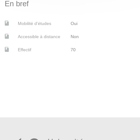
En bref
BORISOVA, Elena Andreevna, STERNIN, Grigorij
Ûrʹevič, MINOUSTCHINE, Maya, PALʹMIN, I. A. et
PALʹMIN, IGORʹ ANATOLʹEVIč Art nouveau russe.
Mobilité d'études
Oui
Paris, éditions du Regard, 1987. BU Lettres
Accessible à distance
Non
GRAY, Camilla, DOMINOV, Basile et BURLEIGH-
MOTLEY, Marian.
L'Avant-garde russe dans l'art
Effectif
70
moderne 1863-1922
. Edition revue et augmentée.
Paris, Thames & Hudson, 2003. BU Lettres, Bib.
LE/LEA
DUCAMP, Emmanuel et WALTER, Marc. Saint-
Pétersbourg. Paris, Citadelles & Mazenod, 2012. BU
Lettres
LIHAČEV, Dmitrij Sergeevič, VAGNER, Georgij
Karlovič, VZDORNOV, Gerol’d Ivanovič, LAZAREV,
Anouchka et GIORDANO, Ida.
La sainte Russie
. Paris,
Impr. nationale éd., 1993. BU Lettres