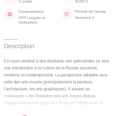
3 crédits
3LKKT1
Composante(s)
Période de l'année
UFR Langues et
Semestre 3
Civilisations
Description
Ce cours destiné à des étudiants non spécialistes se veut
une introduction à la culture de la Russie ancienne,
moderne et contemporaine. La perspective adoptée sera
celle des arts visuels (principalement la peinture,
l’architecture, les arts graphiques). À travers un
« raccourci » de l’évolution des arts russes depuis
e
l’époque kiévienne jusqu’à la fin du xx
siècle et en se
fondant sur l’analyse des œuvres, on s’efforcera d’identifier