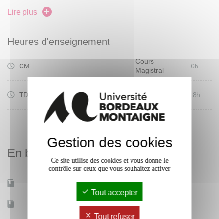
l'intermédiaire du logiciel libre QGis.
Lire plus
Heures d'enseignement
Cours
CM
6h
Magistral
Travaux
TD
18h
Dirigés
Gestion des cookies
En bref
Ce site utilise des cookies et vous donne le
contrôle sur ceux que vous souhaitez activer
Mobilité d'études
Oui
Tout accepter
Accessible à distance
Non
Tout refuser