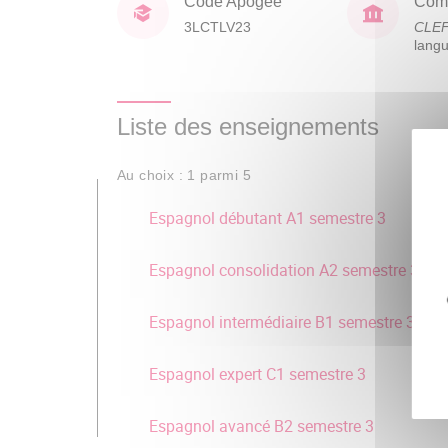
Code Apogée
Comp
3LCTLV23
CLE
lang
Liste des enseignements
Au choix : 1 parmi 5
Espagnol débutant A1 semestre 3
Espagnol consolidation A2 semestre 3
Espagnol intermédiaire B1 semestre 3
Espagnol expert C1 semestre 3
Espagnol avancé B2 semestre 3