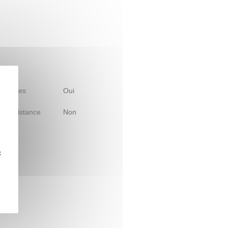
 d'études
Oui
le à distance
Non
z