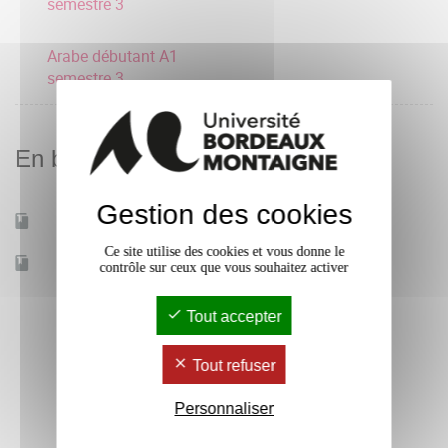
semestre 3
Arabe débutant A1
semestre 3
En bref
Gestion des cookies
Mobilité d'études
Oui
Ce site utilise des cookies et vous donne le
Accessible à distance
Non
contrôle sur ceux que vous souhaitez activer
Tout accepter
Tout refuser
Personnaliser