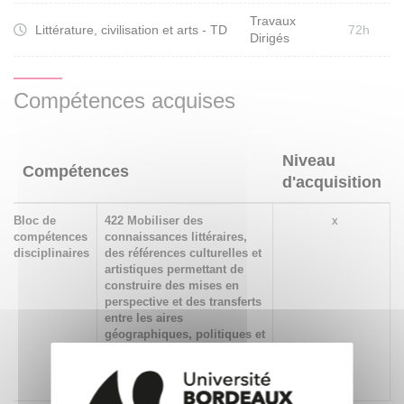
Travaux
Littérature, civilisation et arts - TD
72h
Dirigés
Compétences acquises
Niveau
Compétences
d'acquisition
Bloc de
422 Mobiliser des
x
compétences
connaissances littéraires,
disciplinaires
des références culturelles et
artistiques permettant de
construire des mises en
perspective et des transferts
entre les aires
géographiques, politiques et
culturelles relevant de la
langue maternelle et de la
ou des langues visées