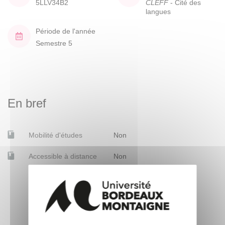
5LLV34B2
CLEFF
- Cité des
langues
Période de l'année
Semestre 5
En bref
Mobilité d'études
Non
Accessible à distance
Non