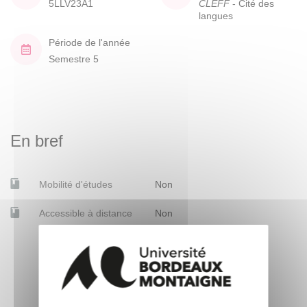
5LLV23A1
CLEFF
- Cité des
langues
Période de l'année
Semestre 5
En bref
Mobilité d'études
Non
Accessible à distance
Non