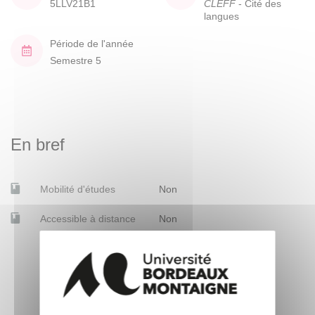
5LLV21B1
CLEFF
- Cité des
langues
Période de l'année
Semestre 5
En bref
Mobilité d'études
Non
Accessible à distance
Non