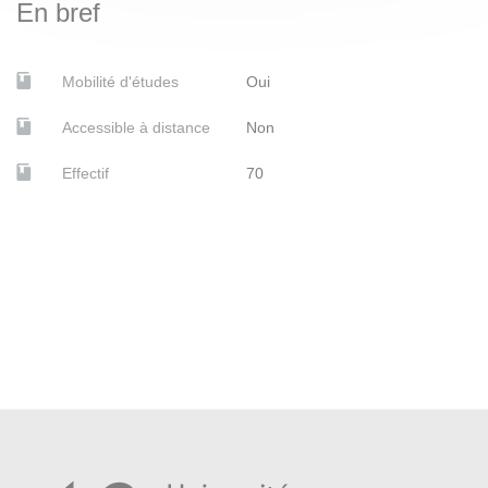
En bref
BORISOVA, Elena Andreevna, STERNIN, Grigorij
Ûrʹevič, MINOUSTCHINE, Maya, PALʹMIN, I. A. et
PALʹMIN, IGORʹ ANATOLʹEVIč Art nouveau russe.
Mobilité d'études
Oui
Paris, éditions du Regard, 1987. BU Lettres
Accessible à distance
Non
GRAY, Camilla, DOMINOV, Basile et BURLEIGH-
MOTLEY, Marian.
L'Avant-garde russe dans l'art
Effectif
70
moderne 1863-1922
. Edition revue et augmentée.
Paris, Thames & Hudson, 2003. BU Lettres, Bib.
LE/LEA
DUCAMP, Emmanuel et WALTER, Marc. Saint-
Pétersbourg. Paris, Citadelles & Mazenod, 2012. BU
Lettres
LIHAČEV, Dmitrij Sergeevič, VAGNER, Georgij
Karlovič, VZDORNOV, Gerol’d Ivanovič, LAZAREV,
Anouchka et GIORDANO, Ida.
La sainte Russie
. Paris,
Impr. nationale éd., 1993. BU Lettres