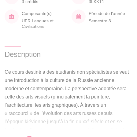
3 crédits
3LKKT1
Composante(s)
Période de l'année
UFR Langues et
Semestre 3
Civilisations
Description
Ce cours destiné à des étudiants non spécialistes se veut
une introduction à la culture de la Russie ancienne,
moderne et contemporaine. La perspective adoptée sera
celle des arts visuels (principalement la peinture,
l’architecture, les arts graphiques). À travers un
« raccourci » de l’évolution des arts russes depuis
e
l’époque kiévienne jusqu’à la fin du xx
siècle et en se
fondant sur l’analyse des œuvres, on s’efforcera d’identifier