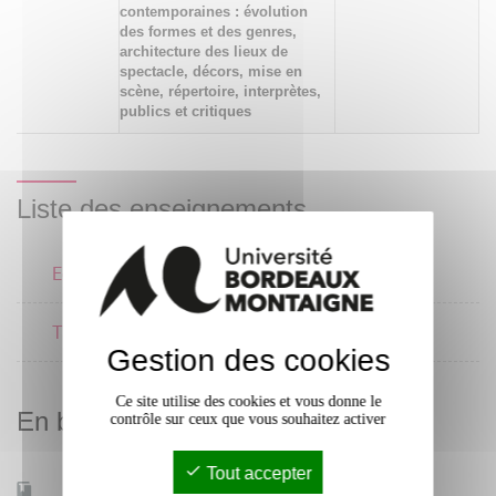
contemporaines : évolution
des formes et des genres,
architecture des lieux de
spectacle, décors, mise en
scène, répertoire, interprètes,
publics et critiques
Liste des enseignements
Economie du cinéma 2
1 crédits
Théorie du cinéma 1
2 crédits
Gestion des cookies
Ce site utilise des cookies et vous donne le
En bref
contrôle sur ceux que vous souhaitez activer
Tout accepter
Mobilité d'études
Oui