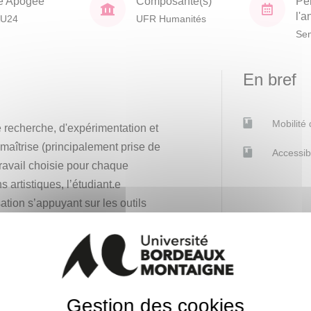
e Apogée
Composante(s)
Pé
l'
AU24
UFR Humanités
Sem
En bref
Mobilité
e recherche, d'expérimentation et
 maîtrise (principalement prise de
Accessib
ravail choisie pour chaque
 artistiques, l’étudiant.e
tion s’appuyant sur les outils
age, éclairage, station de post-
par l’enseignant. Les séances
sentiels en groupe, et de
ersonnels des étudiant.es. Chaque
il hors les murs avec d’autres
Gestion des cookies