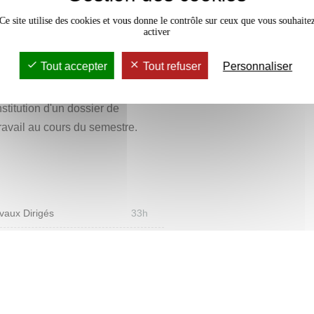
sité (exemple : workshop avec les
Ce site utilise des cookies et vous donne le contrôle sur ceux que vous souhaite
 création en partenariat avec
activer
 et à une création vidéographique
Tout accepter
Tout refuser
Personnaliser
e peut les préoccupations de ce
t rendre en fin de parcours une
titution d'un dossier de
ravail au cours du semestre.
vaux Dirigés
33h