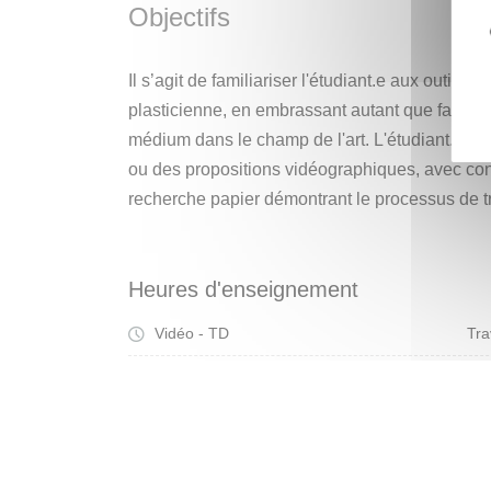
promos ou une institution extérieure à l’univer
Objectifs
masters durant une semaine de création au S2,
une institution, etc.).
Il s’agit de familiariser l'étudiant.e aux outils
plasticienne, en embrassant autant que faire s
médium dans le champ de l'art. L'étudiant.e doi
ou des propositions vidéographiques, avec cons
recherche papier démontrant le processus de t
Heures d'enseignement
Vidéo - TD
Tra