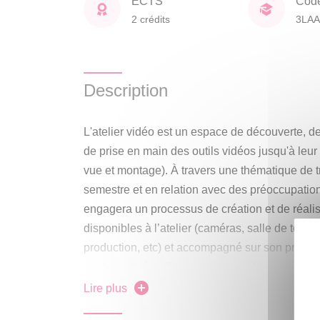
ECTS
Cod
2 crédits
3LA
Description
L'atelier vidéo est un espace de découverte, d
de prise en main des outils vidéos jusqu'à leur
vue et montage). À travers une thématique de t
semestre et en relation avec des préoccupations
engagera un processus de création et de réalisa
disponibles à l’atelier (caméras, salle de tourn
production, etc) et accompagné sur son projet 
sont ponctuées d'apprentissages techniques es
recherches créatives sur la base de projets p
Lire plus
année, l’atelier organise une situation de trava