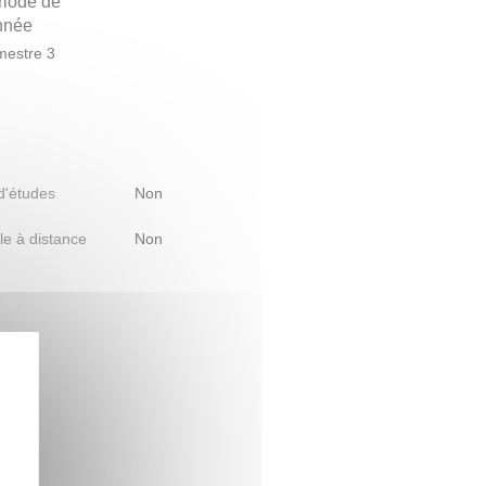
riode de
année
estre 3
 d'études
Non
le à distance
Non