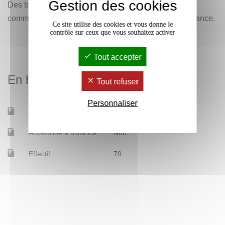
Gestion des cookies
Des bibliographies indicatives thématiques seront
communiquées aux étudiants au début de chaque séance.
Ce site utilise des cookies et vous donne le
contrôle sur ceux que vous souhaitez activer
Tout accepter
En bref
Tout refuser
Personnaliser
Mobilité d'études
Non
Accessible à distance
Non
Effectif
70