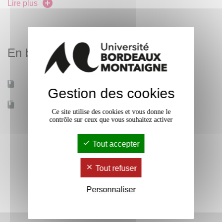
Lire plus
référencement naturel, Publicité, Marketing du Luxe,
Marketing durable, Communication sociale et solidaire,
Prospection, Négociation et vente, Distribution.
En bref
Compétences théoriques et outils manageriaux dans
l'optique de préparer à l’Étude de cas pratique et au
consulting (recommandations stratégiques et
Mobilité d'études
Oui
Gestion des cookies
opérationnelles) pour des organisations.
Accessible à distance
Non
Ce site utilise des cookies et vous donne le
contrôle sur ceux que vous souhaitez activer
Tout accepter
Tout refuser
Personnaliser