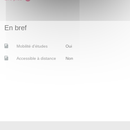
Cinema and Thatcherism
. Wallflower Press: 2006.
Hewison, Robert
. Culture and Consensus: England, Art
and Politics since 1940
. Routledge: 2015.
En bref
Klorman Eraqi, Na’ama.
The Visual is Political:
Feminist Photography and Countercultural Activity in
Mobilité d'études
Oui
1970s Britain
. Rutgers University Press, 2019.
Accessible à distance
Non
Lemonnier, Bertrand.
Culture et société en Angleterre :
de 1939 à nos jours
. Paris, Belin, 1997.
Proll, Astrid.
Goodbye to London: Radical Art and
Politics in the 1970s.
Hatje Cantz verlag : 2010.
Zeller, Olivier,
La Ville moderne XVIe-XVIIIe siècle
,
Histoire de l’Europe urbaine
, vol. 3, Paris, Le Seuil,
2019.