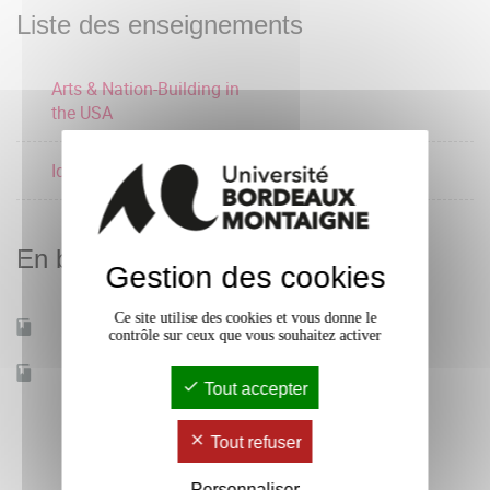
Liste des enseignements
Arts & Nation-Building in
the USA
Identités plurielles (GB)
En bref
Gestion des cookies
Ce site utilise des cookies et vous donne le
Mobilité d'études
Oui
contrôle sur ceux que vous souhaitez activer
Accessible à distance
Non
Tout accepter
Tout refuser
Personnaliser