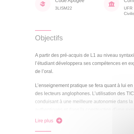
Code Apogée
Comp
3LISM22
UFR 
Civil
Objectifs
A partir des pré-acquis de L1 au niveau syntaxi
l’étudiant développera ses compétences en ex
de l’oral.
L’enseignement pratique se fera quant à lui en
des lecteurs anglophones. L’utilisation des TIC
conduisant à une meilleure autonomie dans l
authentiques et dans la construction d’une e
la communication contemporaine.
Lire plus