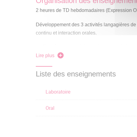
Organisation des enseignemen
2 heures de TD hebdomadaires (Expression Or
Développement des 3 activités langagières d
continu et interaction orales.
Entraînement en laboratoire (transcription o
compréhension et expression orales à parti
Lire plus
authentiques, tels que des émissions de rad
Liste des enseignements
Entraînement en salle. Séances d'expressi
anglophones à partir de documents fournis p
disposition sur E-Campus.
Laboratoire
Oral