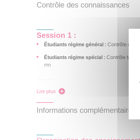
Contrôle des connaissances
Session 1 :
Étudiants régime général :
Contrôle conti
Étudiants régime spécial
:
Contrôle termin
mn
Session 2 (« rattrapage ») :
Lire plus
Étudiants régime général
et
régime spécial
:
de langue (mutualisé semestre 3/ semestre 4).
Informations complémentaires