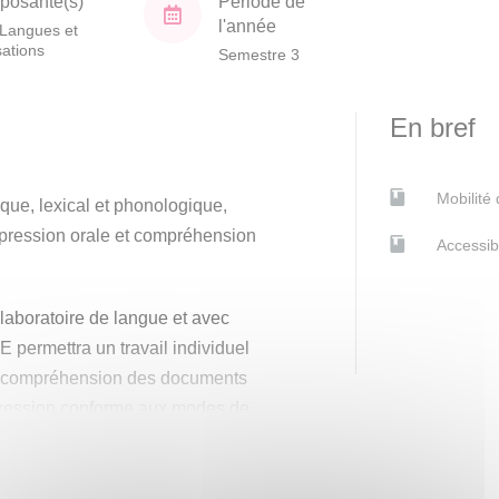
osante(s)
Période de
l'année
Langues et
isations
Semestre 3
En bref
Mobilité
que, lexical et phonologique,
pression orale et compréhension
Accessib
 laboratoire de langue et avec
E permettra un travail individuel
a compréhension des documents
xpression conforme aux modes de