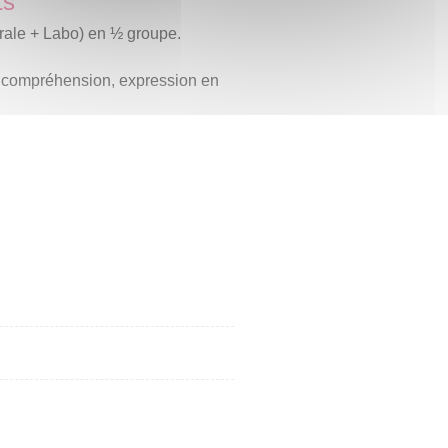
ts
ale + Labo) en ½ groupe.
e compréhension, expression en
rthographique, lecture,
r de documents didactisés et/ou
io/télévision).
on (XP) avec des lecteurs
ar les lecteurs et/ou mis à