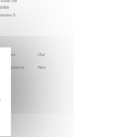
riode de
année
estre 6
 d'études
Oui
le à distance
Non
z