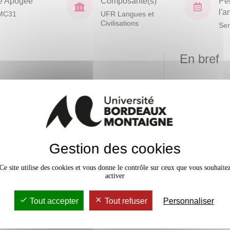
e Apogée
Composante(s)
Pé
l'
MC31
UFR Langues et
Civilisations
Sem
En bref
Mobilité
4 crédits
Accessib
ises
4 crédits
Gestion des cookies
4 crédits
Ce site utilise des cookies et vous donne le contrôle sur ceux que vous souhaite
activer
4 crédits
Tout accepter
Tout refuser
Personnaliser
4 crédits