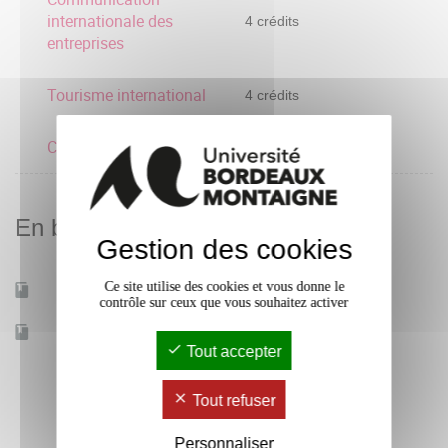
internationale des
4 crédits
entreprises
Tourisme international
4 crédits
Commerce international
4 crédits
En bref
Gestion des cookies
Ce site utilise des cookies et vous donne le
Mobilité d'études
Oui
contrôle sur ceux que vous souhaitez activer
Accessible à distance
Non
Tout accepter
Tout refuser
Personnaliser