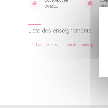
Code Apogée
Comp
UMB3U1
UFR 
Liste des enseignements
Langue et civilisation du monde grec 1