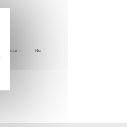
le à distance
Non
z