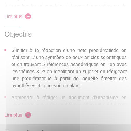
à la recherche universitaire à travers l’apprentissage de
l’élaboration d’une problématique ciblée référencée par
Lire plus
des éléments bibliographiques académiques et la
construction d’un plan. La note ainsi rédigée pourra être re-
Objectifs
mobilisée par l’étudiant afin d’initier la rédaction de son
mémoire de M2 s’il souhaite approfondir le sujet choisi en
S’initier à la rédaction d’une note problématisée en
M1.
réalisant 1/ une synthèse de deux articles scientifiques
et en trouvant 5 références académiques en lien avec
les thèmes & 2/ en identifiant un sujet et en rédigeant
une problématique à partir de laquelle émettre des
hypothèses et concevoir un plan ;
Apprendre à rédiger un document d’urbanisme en
ayant conscience des problèmes éthiques qui lui sont
inhérents (bon usage des citations de l’intelligence
Lire plus
artificielle, connaissance des règles du plagiat).