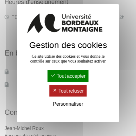
Heures d'enseignement
Travaux
TD
12h
Dirigés
Gestion des cookies
En bref
Ce site utilise des cookies et vous donne le
contrôle sur ceux que vous souhaitez activer
Mobilité d'études
Non
Tout accepter
Accessible à distance
Non
Tout refuser
Personnaliser
Contacts
Jean-Michel Roux
Responsable pédagogique