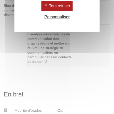
Bloc de
532 Savoir produire un
Tout refuser
x
compétences
ouvrage scientifique sur des
disciplinaires
questions de
Personnaliser
communication
360 Maîtriser les outils
x
d'analyse des stratégies de
communication des
organisations et mettre en
œuvre une stratégie de
communication, en
particulier dans un contexte
de durabilité
En bref
Mobilité d'études
Oui