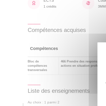
ECTS
Cod
1 crédits
3MM
Compétences acquises
Compétences
Bloc de
466 Prendre des responsabilité
compétences
actions en situation professio
transversales
Liste des enseignements
Au choix : 1 parmi 2