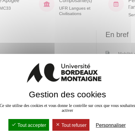
e Apogée
Composante(s)
Pé
l'
MC33
UFR Langues et
Civilisations
Sem
En bref
Mobilité
Niveau
d'acquisition
Accessib
s, analyser ses
x
nnelle
Gestion des cookies
Ce site utilise des cookies et vous donne le contrôle sur ceux que vous souhaite
activer
Tout accepter
Tout refuser
Personnaliser