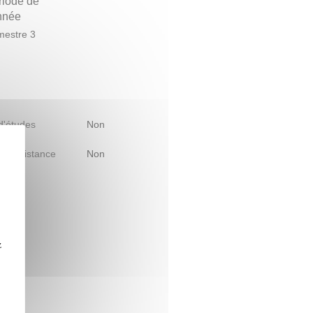
riode de
année
estre 3
 d'études
Non
le à distance
Non
z