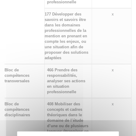
professionnelle
177 Développer des
x
savoirs et savoirs être
dans les domaines
professionnelles de la
mention en prenant en
compte les enjeux, ou
une situation afin de
proposer des solutions
adaptées
Bloc de
466 Prendre des
x
compétences
responsabilités,
transversales
analyser ses actions
en situation
professionnelle
Bloc de
408 Mobiliser des
x
compétences
concepts et cadres
disciplinaires
théoriques dans le
domaine de l’étude
d’une ou de plusieurs
langues étrangères en