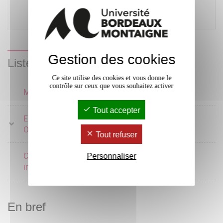
lien avec les aires
socio-culturelles
correspondantes
Gestion des cookies
Liste des enseignements
Ce site utilise des cookies et vous donne le
contrôle sur ceux que vous souhaitez activer
Management interculturel
4 crédits
Tout accepter
Entrepreneuriat /
1 crédits
Organisation évènements
Tout refuser
Communication
Personnaliser
1 crédits
interpersonnelle
En bref