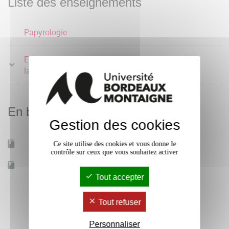
Liste des enseignements
Papyrologie
Epigraphie grecque ou
5 crédits
latine
En bref
Gestion des cookies
Mobilité d'études
Ce site utilise des cookies et vous donne le
Oui
contrôle sur ceux que vous souhaitez activer
Accessible à distance
Non
Tout accepter
Tout refuser
Personnaliser