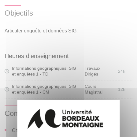
Objectifs
Articuler enquête et données SIG.
Heures d'enseignement
Informations géographiques, SIG
Travaux
24h
et enquêtes 1 - TD
Dirigés
Informations géographiques, SIG
Cours
12h
et enquêtes 1 - CM
Magistral
Compétences visées
Capacité à situer et collecter les données.