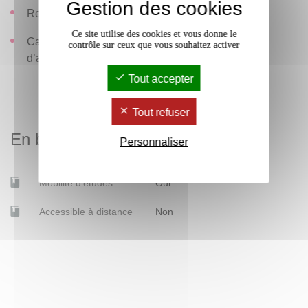
Gestion des cookies
Regard critique.
Ce site utilise des cookies et vous donne le
Capacité à traduire une commande en protocole
contrôle sur ceux que vous souhaitez activer
d’analyse.
Tout accepter
Tout refuser
En bref
Personnaliser
Mobilité d'études
Oui
Accessible à distance
Non