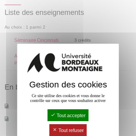
Liste des enseignements
Au choix : 1 parmi 2
Séminaire Cincinnati
3 crédits
Autre séminaire
3 crédits
international
Gestion des cookies
En bref
Ce site utilise des cookies et vous donne le
contrôle sur ceux que vous souhaitez activer
Mobilité d'études
Oui
Tout accepter
Accessible à distance
Non
Tout refuser