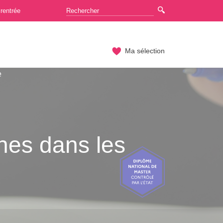
rentrée
Ma sélection
e
hes dans les