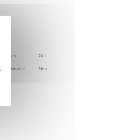
 d'études
Oui
le à distance
Non
z