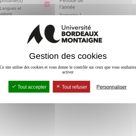
osante(s)
Période de
l'année
Langues et
isations
Semestre 1
En bref
Gestion des cookies
Mobilité
ve du nombre de places
Accessib
Ce site utilise des cookies et vous donne le contrôle sur ceux que vous souhaite
activer
Tout accepter
Tout refuser
Personnaliser