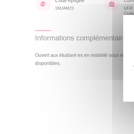
Code Apogée
Comp
1MJAM21
UFR 
Civil
Informations complémentaires
Ouvert aux étudiant·es en mobilité sous réser
disponibles.