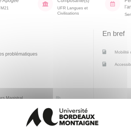
e Apogée
Composante(s)
Pé
l'
FM21
UFR Langues et
Civilisations
Sem
En bref
Mobilité
 des problématiques
Accessib
rs Magistral
8h
vaux Dirigés
8h