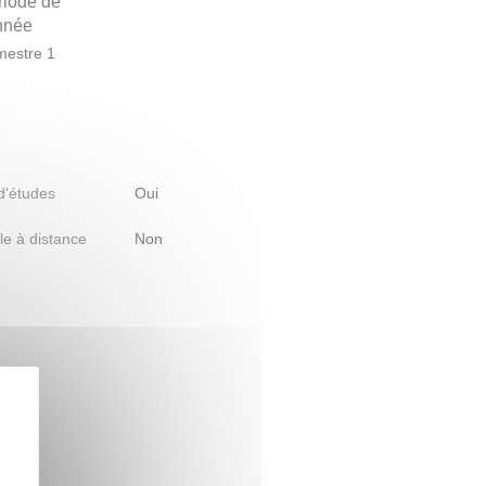
riode de
année
estre 1
 d'études
Oui
le à distance
Non