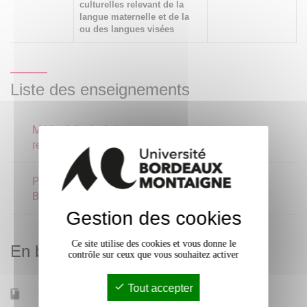
culturelles relevant de la
langue maternelle et de la
ou des langues visées
Liste des enseignements
Méthodologie de la
3 crédits
recherche 2
Postcolonial Portugal /
3 crédits
Brésil
Gestion des cookies
Ce site utilise des cookies et vous donne le
En bref
contrôle sur ceux que vous souhaitez activer
Tout accepter
Mobilité d'études
Oui