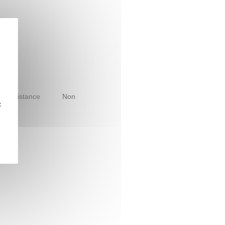
le à distance
Non
z