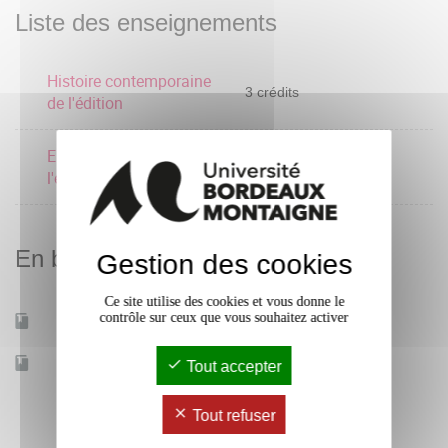
Liste des enseignements
Histoire contemporaine
3 crédits
de l'édition
Enjeux contemporains de
2 crédits
l'édition
En bref
Gestion des cookies
Ce site utilise des cookies et vous donne le
contrôle sur ceux que vous souhaitez activer
Mobilité d'études
Oui
Accessible à distance
Non
Tout accepter
Tout refuser