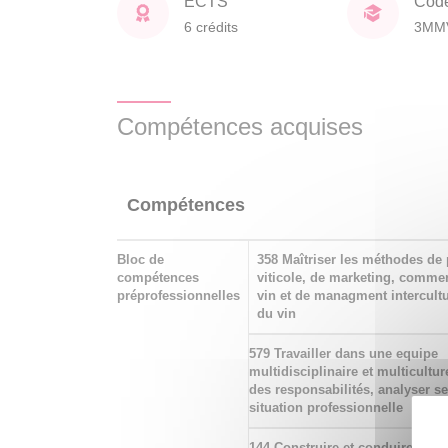
ECTS
Cod
6 crédits
3MM
Compétences acquises
Compétences
Bloc de
358 Maîtriser les méthodes de 
compétences
viticole, de marketing, commer
préprofessionnelles
vin et de managment intercultu
du vin
579 Travailler dans une equipe
multidisciplinaire et multicultur
des responsabilités, analyser s
situation professionnelle
144 Construire et conduire un p