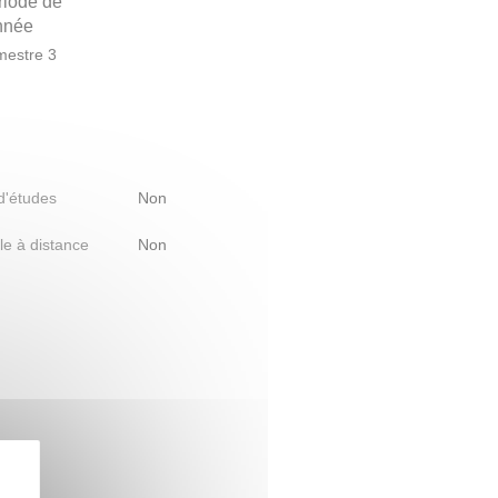
riode de
année
estre 3
 d'études
Non
le à distance
Non