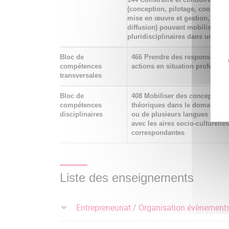
(conception, pilotage, coordina
mise en œuvre et gestion, évalu
diffusion) pouvant mobiliser d
pluridisciplinaires dans un cadr
Bloc de
466 Prendre des responsabilité
compétences
actions en situation professio
transversales
Bloc de
408 Mobiliser des concepts et 
compétences
théoriques dans le domaine de
disciplinaires
ou de plusieurs langues étrang
avec les aires socio-culturelles
correspondantes
Liste des enseignements
Entrepreneuriat / Organisation évènement