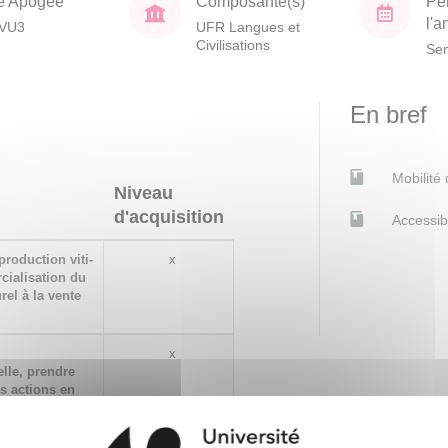
e Apogée
Composante(s)
Pé
l'
VU3
UFR Langues et
Civilisations
Sem
En bref
Mobilité
Niveau
d'acquisition
Accessib
production viti-
x
cialisation du
rel à la vente
x
elle, prendre
es actions en
rojet
x