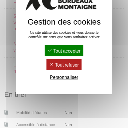
Logistique du vin
1 crédits
Séminaire ouverture :
Gestion des cookies
workshops
1 crédits
professionnels
Ce site utilise des cookies et vous donne le
contrôle sur ceux que vous souhaitez activer
Marché et commerce du
2 crédits
vin
Tout accepter
Législation
Tout refuser
1 crédits
développement durable
Personnaliser
En bref
Mobilité d'études
Non
Accessible à distance
Non