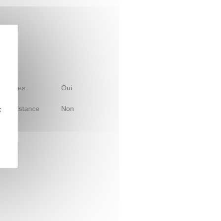
 d'études
Oui
le à distance
Non
z