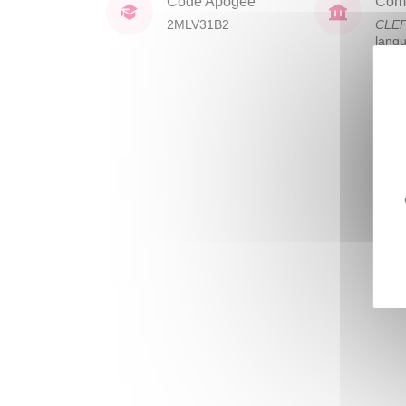
Code Apogée
Comp
2MLV31B2
CLE
lang